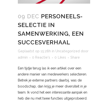
09 DEC
PERSONEELS-
SELECTIE IN
SAMENWERKING, EEN
SUCCESVERHAAL
Geplaatst op 15:28h
in
Uncategorized
door
admin
0 Reactie's
0
Likes
Share
Een tijdje terug las ik een artikel over een
andere manier van medewerkers selecteren.
Betrek je externe partners daarbij, was de
boodschap, dan krijg je meer diversiteit in je
team. Ik vond het een interessante aanpak en
heb die nu met twee functies uitgeprobeerd.